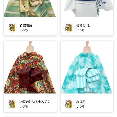
竹取物語
桔梗尽くし
いうち
いうち
地獄の沙汰も金次第？
水海月
いうち
いうち