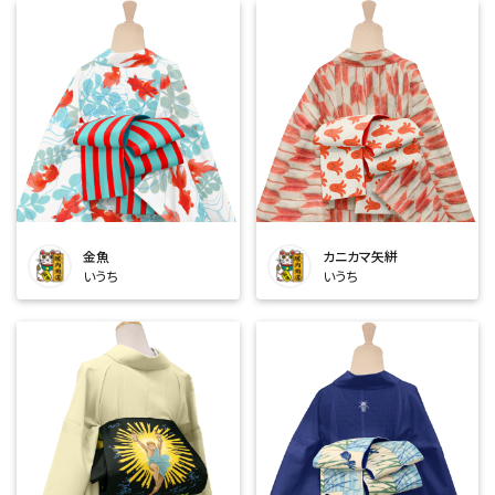
金魚
カニカマ矢絣
いうち
いうち